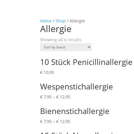
Home
/
Shop
/ Allergie
Allergie
Showing all 6 results
10 Stück Penicillinallergie
€
10,95
Wespenstichallergie
€
7,95
–
€
12,95
Bienenstichallergie
€
7,95
–
€
12,95